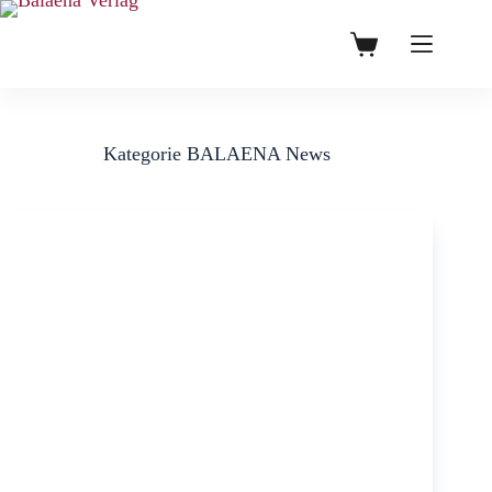
Zum
Inhalt
0,00
€
Warenkorb
springen
Kategorie
BALAENA News