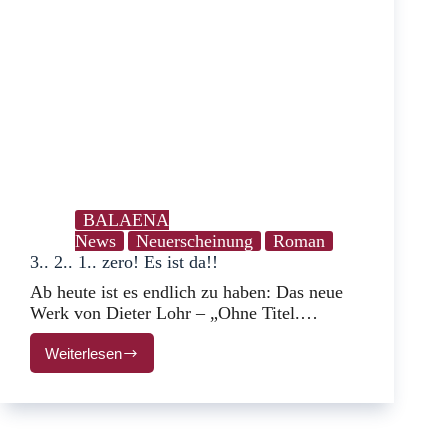
BALAENA
News
Neuerscheinung
Roman
3.. 2.. 1.. zero! Es ist da!!
Ab heute ist es endlich zu haben: Das neue
Werk von Dieter Lohr – „Ohne Titel.…
Weiterlesen
3..
2..
1..
zero!
Es
ist