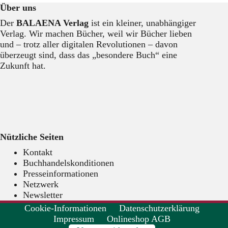
Über uns
da!!
Der
BALAENA Verlag
ist ein kleiner, unabhängiger
Verlag. Wir machen Bücher, weil wir Bücher lieben
und – trotz aller digitalen Revolutionen – davon
überzeugt sind, dass das „besondere Buch“ eine
Zukunft hat.
Nützliche Seiten
Kontakt
Buchhandelskonditionen
Presseinformationen
Netzwerk
Newsletter
Cookie-Informationen
Datenschutzerklärung
Impressum
Onlineshop AGB