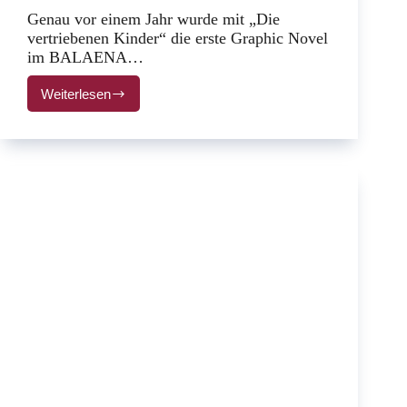
Genau vor einem Jahr wurde mit „Die
vertriebenen Kinder“ die erste Graphic Novel
im BALAENA…
Weiterlesen
„Die
vertriebenen
Kinder“
–
das
erste
Jahr