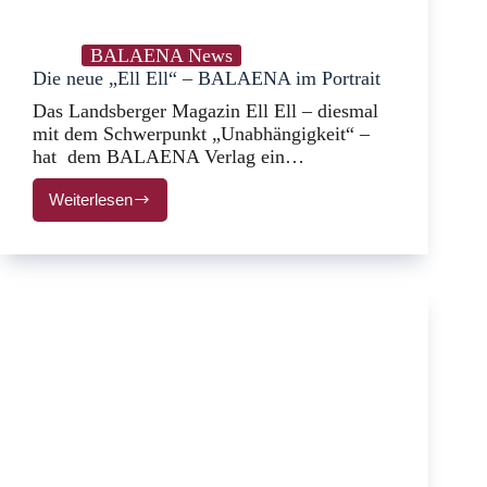
BALAENA News
Die neue „Ell Ell“ – BALAENA im Portrait
Das Landsberger Magazin Ell Ell – diesmal
mit dem Schwerpunkt „Unabhängigkeit“ –
hat dem BALAENA Verlag ein…
Weiterlesen
Die
neue
„Ell
Ell“
–
BALAENA
im
Portrait