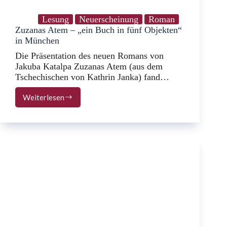
Lesung
Neuerscheinung
Roman
Zuzanas Atem – „ein Buch in fünf Objekten“
in München
Die Präsentation des neuen Romans von
Jakuba Katalpa Zuzanas Atem (aus dem
Tschechischen von Kathrin Janka) fand…
Weiterlesen
Zuzanas
Atem
–
„ein
Buch
in
fünf
Objekten“
in
München