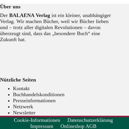
ist
Über uns
da!!
Der
BALAENA Verlag
ist ein kleiner, unabhängiger
Verlag. Wir machen Bücher, weil wir Bücher lieben
und – trotz aller digitalen Revolutionen – davon
überzeugt sind, dass das „besondere Buch“ eine
Zukunft hat.
Nützliche Seiten
Kontakt
Buchhandelskonditionen
Presseinformationen
Netzwerk
Newsletter
Cookie-Informationen
Datenschutzerklärung
Impressum
Onlineshop AGB