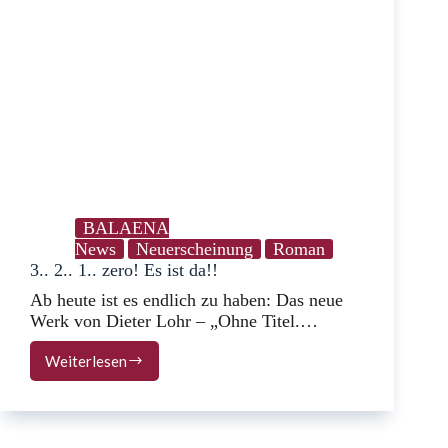
BALAENA
News
Neuerscheinung
Roman
3.. 2.. 1.. zero! Es ist da!!
Ab heute ist es endlich zu haben: Das neue
Werk von Dieter Lohr – „Ohne Titel.…
Weiterlesen
3..
2..
1..
zero!
Es