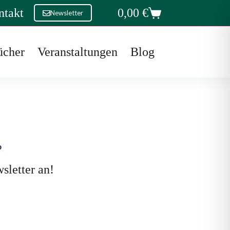
ntakt
0,00
€
Newsletter
Warenkorb
ücher
Veranstaltungen
Blog
?
letter an!