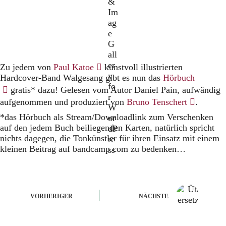
(Öffnet
Zu jedem von
Paul Katoe
kunstvoll illustrierten
in
(Öffnet
Hardcover-Band Walgesang gibt es nun das
Hörbuch
einem
in
gratis* dazu! Gelesen vom Autor Daniel Pain, aufwändig
neuen
einem
(Öffnet
aufgenommen und produziert von
Bruno Tenschert
.
Tab)
neuen
in
*das Hörbuch als Stream/Downloadlink zum Verschenken
Tab)
einem
auf den jedem Buch beiliegenden Karten, natürlich spricht
neuen
nichts dagegen, die Tonkünstler für ihren Einsatz mit einem
Tab)
kleinen Beitrag auf bandcamp.com zu bedenken…
VORHERIGER
NÄCHSTE