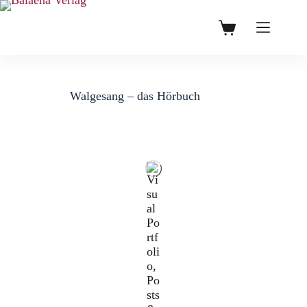
Zum
Inhalt
0,00
€
Warenkorb
springen
Walgesang – das Hörbuch