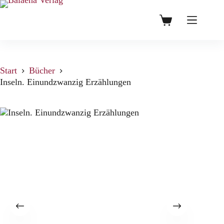
Zum
Inhalt
0,00
€
Warenkorb
springen
Start
Bücher
Inseln. Einundzwanzig Erzählungen