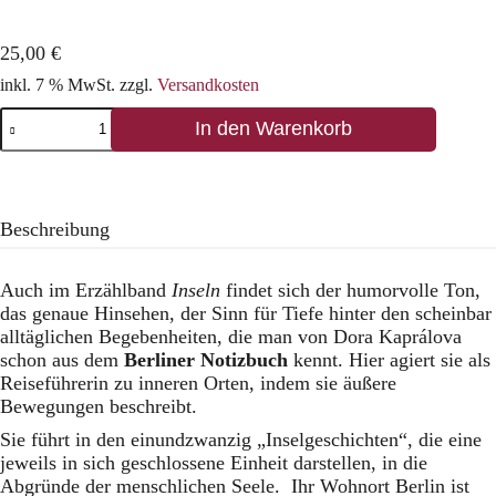
25,00
€
inkl. 7 % MwSt.
zzgl.
Versandkosten
Inseln.
In den Warenkorb
Einundzwanzig
Erzählungen
Menge
Beschreibung
Auch im Erzählband
Inseln
findet sich der humorvolle Ton,
das genaue Hinsehen, der Sinn für Tiefe hinter den scheinbar
alltäglichen Begebenheiten, die man von Dora Kaprálova
schon aus dem
Berliner Notizbuch
kennt. Hier agiert sie als
Reiseführerin zu inneren Orten, indem sie äußere
Bewegungen beschreibt.
Sie führt in den einundzwanzig „Inselgeschichten“, die eine
jeweils in sich geschlossene Einheit darstellen, in die
Abgründe der menschlichen Seele. Ihr Wohnort Berlin ist