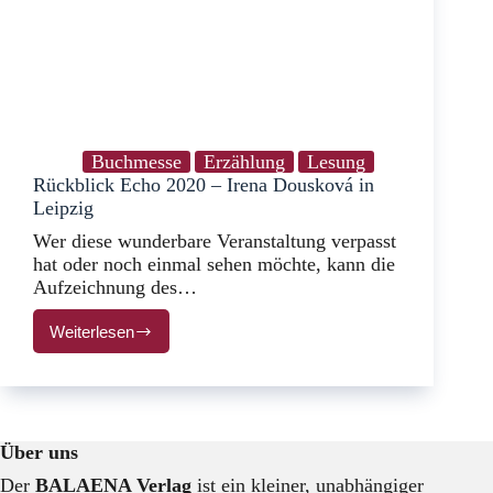
Buchmesse
Erzählung
Lesung
Rückblick Echo 2020 – Irena Dousková in
Leipzig
Wer diese wunderbare Veranstaltung verpasst
hat oder noch einmal sehen möchte, kann die
Aufzeichnung des…
Weiterlesen
Rückblick
Echo
2020
–
Irena
Dousková
Über uns
in
Leipzig
Der
BALAENA Verlag
ist ein kleiner, unabhängiger