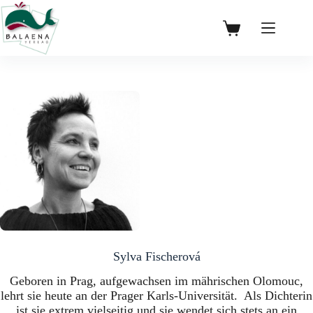
Zum
Inhalt
0,00
€
Warenkorb
springen
Sylva Fischerová
Geboren in Prag, aufgewachsen im mährischen Olomouc,
lehrt sie heute an der Prager Karls-Universität. Als Dichterin
ist sie extrem vielseitig und sie wendet sich stets an ein