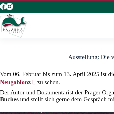
Zum
Inhalt
springen
Ausstellung: Die 
Vom 06. Februar bis zum 13. April 2025 ist d
(Öffnet
Neugablonz
zu sehen.
in
Der Autor und Dokumentarist der Prager Org
einem
Buches
und stellt sich gerne dem Gespräch m
neuen
Tab)