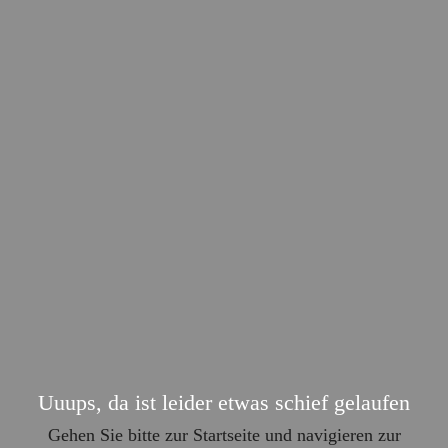
Zum
Inhalt
springen
Uuups, da ist leider etwas schief gelaufen
Gehen Sie bitte zur Startseite und navigieren zur